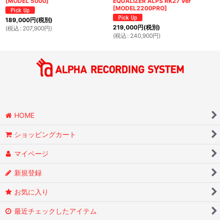
[
MODEL 5000
]
EQUALIZER ALPS RK27 Ver
[
MODEL2200PRO
]
189,000
円
(税別)
219,000
円
(税別)
(
税込
:
207,900
円
)
(
税込
:
240,900
円
)
HOME
ショッピングカート
マイページ
新規登録
お気に入り
最近チェックしたアイテム