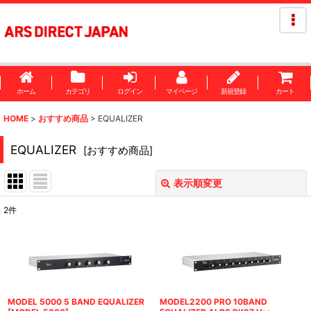
ホーム
カテゴリ
ログイン
マイページ
新規登録
カート
HOME
>
おすすめ商品
>
EQUALIZER
EQUALIZER
[
おすすめ商品
]
表示順変更
閉じる
2
件
表示数
:
並び順
:
絞り込む
MODEL 5000 5 BAND EQUALIZER
MODEL2200 PRO 10BAND