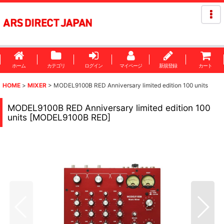
ホーム
カテゴリ
ログイン
マイページ
新規登録
カート
HOME
>
MIXER
>
MODEL9100B RED Anniversary limited edition 100 units
MODEL9100B RED Anniversary limited edition 100
units
[
MODEL9100B RED
]