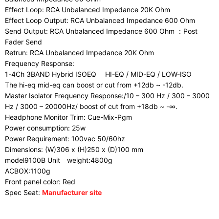
Effect Loop: RCA Unbalanced Impedance 20K Ohm
Effect Loop Output: RCA Unbalanced Impedance 600 Ohm
Send Output: RCA Unbalanced Impedance 600 Ohm ：Post
Fader Send
Retrun: RCA Unbalanced Impedance 20K Ohm
Frequency Response:
1-4Ch 3BAND Hybrid ISOEQ HI-EQ / MID-EQ / LOW-ISO
The hi-eq mid-eq can boost or cut from +12db ~ -12db.
Master Isolator Frequency Response:/10 – 300 Hz / 300 – 3000
Hz / 3000 – 20000Hz/ boost of cut from +18db ~ -∞.
Headphone Monitor Trim: Cue-Mix-Pgm
Power consumption: 25w
Power Requirement: 100vac 50/60hz
Dimensions: (W)306 x (H)250 x (D)100 mm
model9100B Unit weight:4800g
ACBOX:1100g
Front panel color: Red
Spec Seat:
Manufacturer site