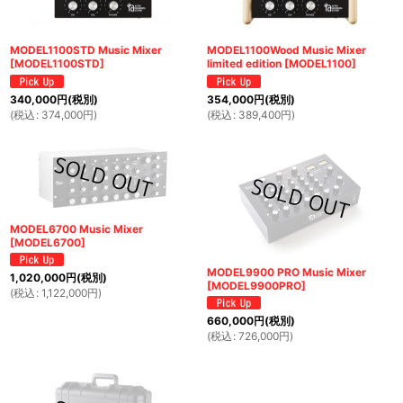
MODEL1100STD Music Mixer
MODEL1100Wood Music Mixer
[
MODEL1100STD
]
limited edition
[
MODEL1100
]
340,000
円
(税別)
354,000
円
(税別)
(
税込
:
374,000
円
)
(
税込
:
389,400
円
)
MODEL6700 Music Mixer
[
MODEL6700
]
MODEL9900 PRO Music Mixer
1,020,000
円
(税別)
[
MODEL9900PRO
]
(
税込
:
1,122,000
円
)
660,000
円
(税別)
(
税込
:
726,000
円
)