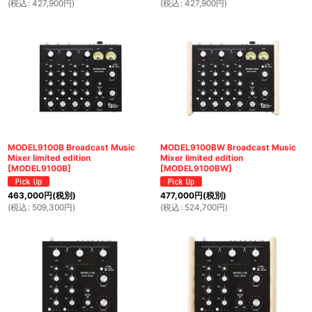
(
税込
:
427,900
円
)
(
税込
:
427,900
円
)
MODEL9100B Broadcast Music
MODEL9100BW Broadcast Music
Mixer limited edition
Mixer limited edition
[
MODEL9100B
]
[
MODEL9100BW
]
463,000
円
(税別)
477,000
円
(税別)
(
税込
:
509,300
円
)
(
税込
:
524,700
円
)