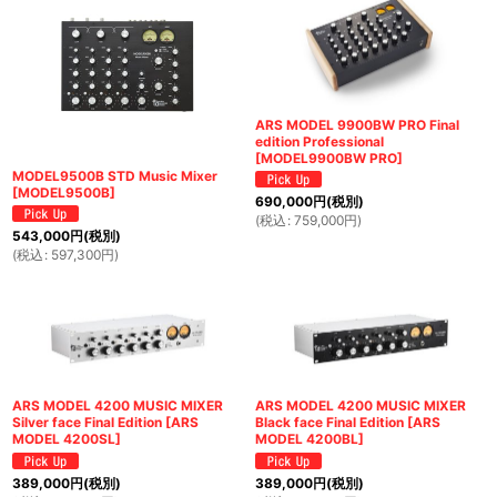
ARS MODEL 9900BW PRO Final
edition Professional
[
MODEL9900BW PRO
]
MODEL9500B STD Music Mixer
[
MODEL9500B
]
690,000
円
(税別)
(
税込
:
759,000
円
)
543,000
円
(税別)
(
税込
:
597,300
円
)
ARS MODEL 4200 MUSIC MIXER
ARS MODEL 4200 MUSIC MIXER
Silver face Final Edition
[
ARS
Black face Final Edition
[
ARS
MODEL 4200SL
]
MODEL 4200BL
]
389,000
円
(税別)
389,000
円
(税別)