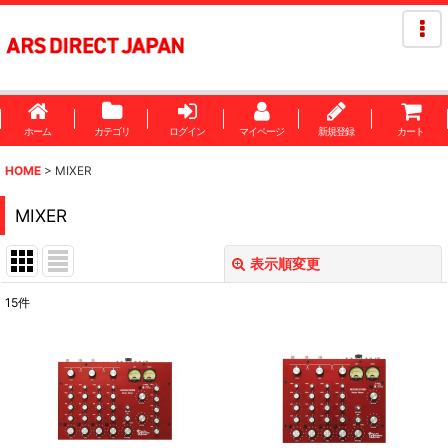
ホーム
カテゴリ
ログイン
マイページ
新規登録
カート
HOME
>
MIXER
MIXER
表示順変更
閉じる
15
件
表示数
:
並び順
:
絞り込む