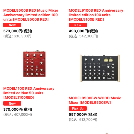
MODEL9500B RED Music Mixer
MODEL9100B RED Anniversary
Anniversary limited edition 100
limited edition 100 units
units
[
MODEL9500B RED
]
[
MODEL9100B RED
]
573,000
円
(税別)
493,000
円
(税別)
(
税込
:
630,300
円
)
(
税込
:
542,300
円
)
MODEL1100 RED Anniversary
limited edition 50 units
[
MODEL1100RED
]
MODEL9500BW WOOD Music
Mixer
[
MODEL9500BW
]
370,000
円
(税別)
(
税込
:
407,000
円
)
557,000
円
(税別)
(
税込
:
612,700
円
)